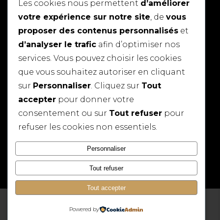
Les cookies nous permettent
d’améliorer
Dimanche
Fermé
votre expérience sur notre site
, de
vous
proposer des contenus personnalisés
et
MAPS
d’analyser le trafic
afin d’optimiser nos
services. Vous pouvez choisir les cookies
que vous souhaitez autoriser en cliquant
sur
Personnaliser
. Cliquez sur
Tout
accepter
pour donner votre
consentement ou sur
Tout refuser
pour
refuser les cookies non essentiels.
Personnaliser
Tout refuser
Tout accepter
•
•
Powered by
©
2026
Manon C
Mentions légales
Politique de confidentialité