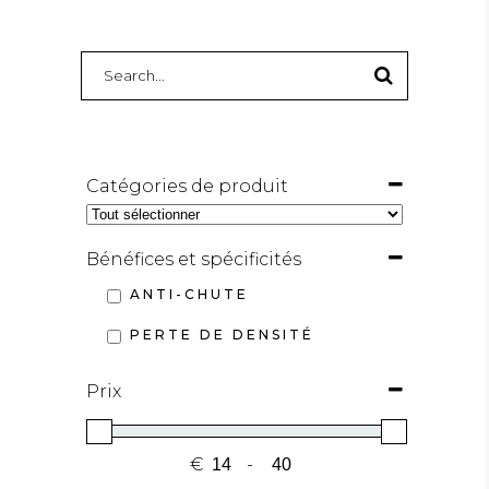
SEARCH
FOR:
Catégories de produit
Bénéfices et spécificités
ANTI-CHUTE
PERTE DE DENSITÉ
Prix
€
-
MINIMUM PRICE
MAXIMUM PRICE