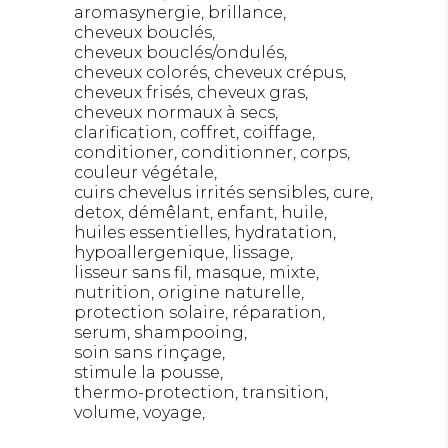
aromasynergie
brillance
cheveux bouclés
cheveux bouclés/ondulés
cheveux colorés
cheveux crépus
cheveux frisés
cheveux gras
cheveux normaux à secs
clarification
coffret
coiffage
conditioner
conditionner
corps
couleur végétale
cuirs chevelus irrités sensibles
cure
detox
démêlant
enfant
huile
huiles essentielles
hydratation
hypoallergenique
lissage
lisseur sans fil
masque
mixte
nutrition
origine naturelle
protection solaire
réparation
serum
shampooing
soin sans rinçage
stimule la pousse
thermo-protection
transition
volume
voyage