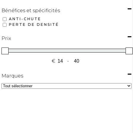
Bénéfices et spécificités
ANTI-CHUTE
PERTE DE DENSITÉ
Prix
€
-
MINIMUM PRICE
MAXIMUM PRICE
Marques