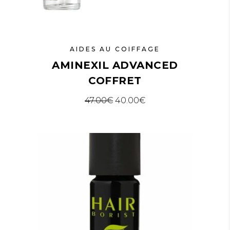
AIDES AU COIFFAGE
AMINEXIL ADVANCED
COFFRET
Le prix initial était : 47.00€.
Le prix actuel est : 
47.00
€
40.00
€