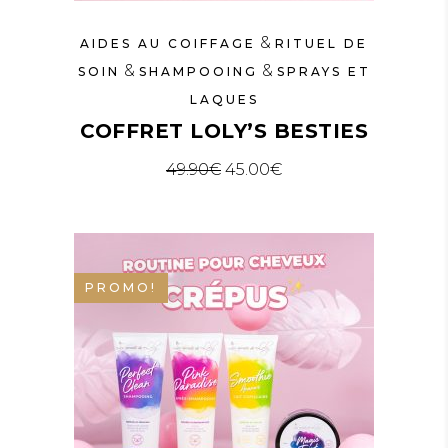
&
AIDES AU COIFFAGE
RITUEL DE
&
&
SOIN
SHAMPOOING
SPRAYS ET
LAQUES
COFFRET LOLY’S BESTIES
Le prix initial était : 49.90€.
Le prix actuel est : 4
49.90
€
45.00
€
PROMO!