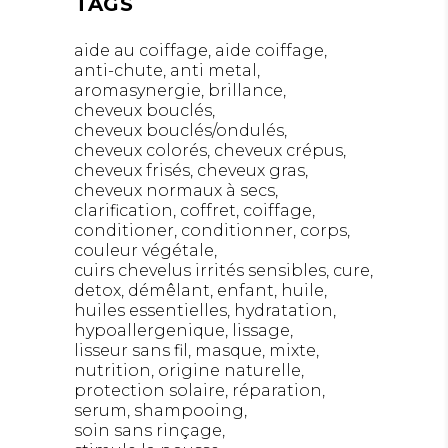
TAGS
VOLUME
aide au coiffage
aide coiffage
anti-chute
anti metal
aromasynergie
brillance
cheveux bouclés
cheveux bouclés/ondulés
cheveux colorés
cheveux crépus
cheveux frisés
cheveux gras
cheveux normaux à secs
clarification
coffret
coiffage
conditioner
conditionner
corps
couleur végétale
cuirs chevelus irrités sensibles
cure
detox
démêlant
enfant
huile
huiles essentielles
hydratation
hypoallergenique
lissage
lisseur sans fil
masque
mixte
nutrition
origine naturelle
protection solaire
réparation
serum
shampooing
soin sans rinçage