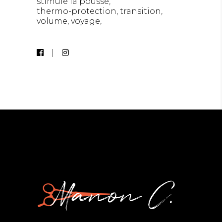
stimule la pousse
thermo-protection
transition
volume
voyage