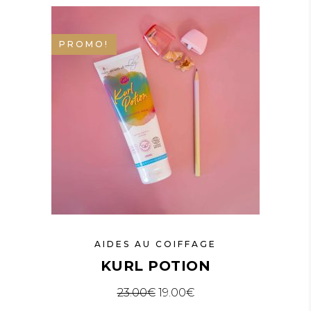
PROMO!
AIDES AU COIFFAGE
KURL POTION
Le prix initial était : 23.00€.
Le prix actuel est : 1
23.00
€
19.00
€