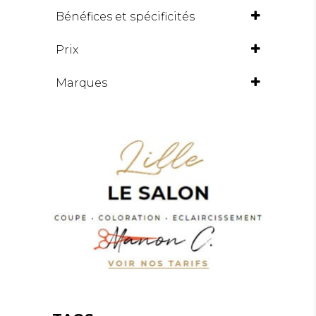
Bénéfices et spécificités
ANTI-CASSE / ANTI-FOURCHE
Prix
ANTI-CHUTE
Marques
BRILLANCE
CHEVEUX ABIMÉS
CHEVEUX COLORÉS
CHEVEUX LONGS
CHEVEUX MÉCHÉS ET BLONDS
CHEVEUX SECS
DÉFINISSION DES BOUCLES
LISSAGE / ANTI-FRISOTTIS
SÉCHAGE PLUS RAPIDE