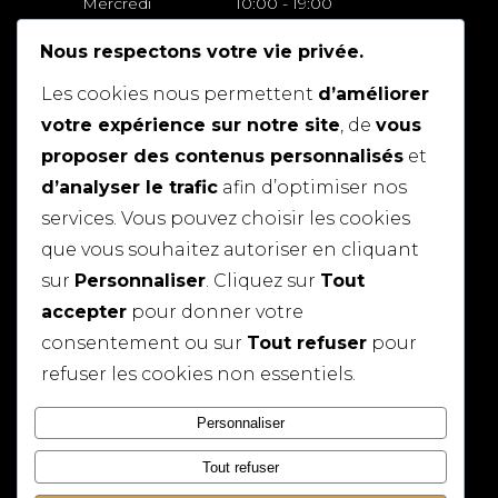
Mercredi
10:00
-
19:00
Jeudi
10:00
-
19:00
Nous respectons votre vie privée.
Vendredi
10:00
-
19:00
Samedi
10:00
-
18:00
Les cookies nous permettent
d’améliorer
Dimanche
Fermé
votre expérience sur notre site
, de
vous
proposer des contenus personnalisés
et
MAPS
d’analyser le trafic
afin d’optimiser nos
services. Vous pouvez choisir les cookies
que vous souhaitez autoriser en cliquant
sur
Personnaliser
. Cliquez sur
Tout
accepter
pour donner votre
consentement ou sur
Tout refuser
pour
refuser les cookies non essentiels.
Personnaliser
Tout refuser