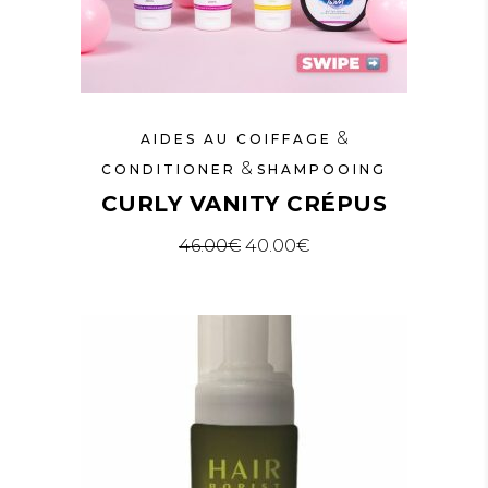
&
AIDES AU COIFFAGE
&
CONDITIONER
SHAMPOOING
CURLY VANITY CRÉPUS
Le prix initial était : 46.00€.
Le prix actuel est : 
46.00
€
40.00
€