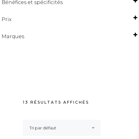
Bénéfices et spécificités
ANTI-CASSE / ANTI-FOURCHE
ANTI-CHUTE
Prix
BRILLANCE
CHEVEUX ABIMÉS
CHEVEUX COLORÉS
Marques
CHEVEUX LONGS
CHEVEUX MÉCHÉS ET BLONDS
CHEVEUX SECS
DÉFINISSION DES BOUCLES
LISSAGE / ANTI-FRISOTTIS
SÉCHAGE PLUS RAPIDE
VOLUME
13 RÉSULTATS AFFICHÉS
Tri par défaut