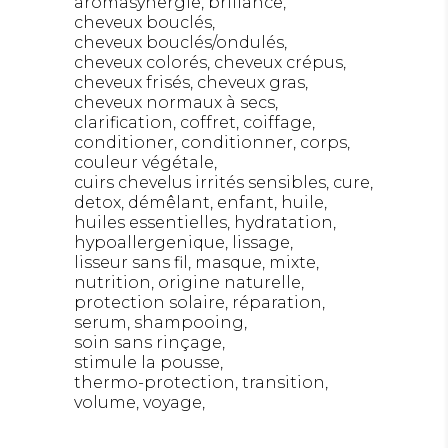
aromasynergie
brillance
cheveux bouclés
cheveux bouclés/ondulés
cheveux colorés
cheveux crépus
cheveux frisés
cheveux gras
cheveux normaux à secs
clarification
coffret
coiffage
conditioner
conditionner
corps
couleur végétale
cuirs chevelus irrités sensibles
cure
detox
démêlant
enfant
huile
huiles essentielles
hydratation
hypoallergenique
lissage
lisseur sans fil
masque
mixte
nutrition
origine naturelle
protection solaire
réparation
serum
shampooing
soin sans rinçage
stimule la pousse
thermo-protection
transition
volume
voyage