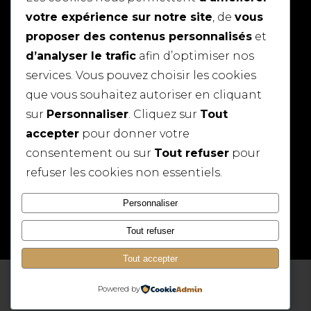
Dimanche
Fermé
votre expérience sur notre site
, de
vous
proposer des contenus personnalisés
et
MAPS
d’analyser le trafic
afin d’optimiser nos
services. Vous pouvez choisir les cookies
que vous souhaitez autoriser en cliquant
sur
Personnaliser
. Cliquez sur
Tout
accepter
pour donner votre
consentement ou sur
Tout refuser
pour
refuser les cookies non essentiels.
Personnaliser
Tout refuser
Tout accepter
•
•
Powered by
©
2026
Manon C
Mentions légales
Politique de confidentialité