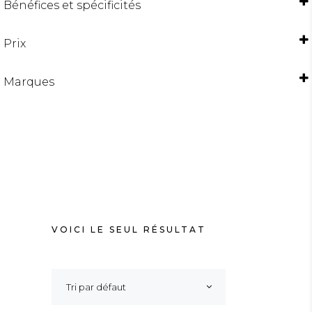
Bénéfices et spécificités
ANTI-CASSE / ANTI-FOURCHE
BRILLANCE
Prix
CHEVEUX ABIMÉS
CHEVEUX COLORÉS
CHEVEUX MÉCHÉS ET BLONDS
Marques
LISSAGE / ANTI-FRISOTTIS
VOICI LE SEUL RÉSULTAT
Tri par défaut