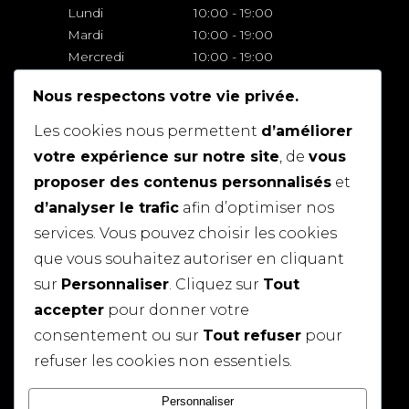
Lundi
10:00
-
19:00
Mardi
10:00
-
19:00
Mercredi
10:00
-
19:00
Jeudi
10:00
-
19:00
Nous respectons votre vie privée.
Vendredi
10:00
-
19:00
Samedi
10:00
-
18:00
Les cookies nous permettent
d’améliorer
Dimanche
Fermé
votre expérience sur notre site
, de
vous
proposer des contenus personnalisés
et
MAPS
d’analyser le trafic
afin d’optimiser nos
services. Vous pouvez choisir les cookies
que vous souhaitez autoriser en cliquant
sur
Personnaliser
. Cliquez sur
Tout
accepter
pour donner votre
consentement ou sur
Tout refuser
pour
refuser les cookies non essentiels.
Personnaliser