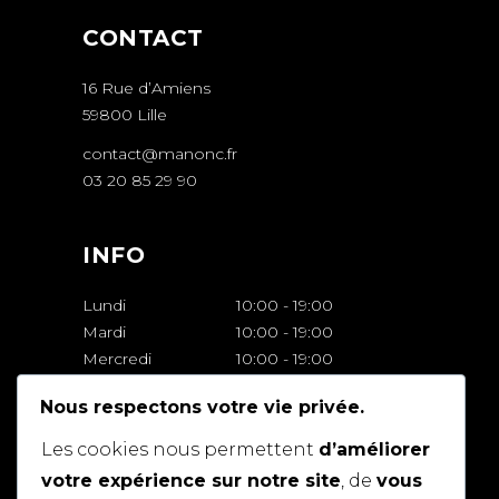
CONTACT
16 Rue d’Amiens
59800 Lille
contact@manonc.fr
03 20 85 29 90
INFO
Lundi
10:00
-
19:00
Mardi
10:00
-
19:00
Mercredi
10:00
-
19:00
Jeudi
10:00
-
19:00
Nous respectons votre vie privée.
Vendredi
10:00
-
19:00
Samedi
10:00
-
18:00
Les cookies nous permettent
d’améliorer
Dimanche
Fermé
votre expérience sur notre site
, de
vous