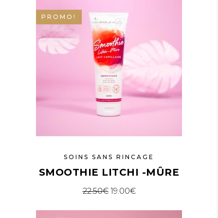
PROMO!
SOINS SANS RINCAGE
SMOOTHIE LITCHI -MÛRE
22.50
€
19.00
€